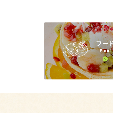
フー
Food