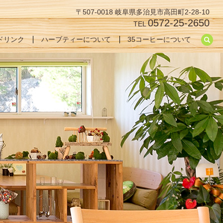
〒507-0018 岐阜県多治見市高田町2-28-10
0572-25-2650
TEL
se
ドリンク
ハーブティーについて
35コーヒーについて