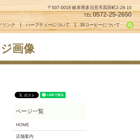
〒507-0018 岐阜県多治見市高田町2-28-10
0572-25-2650
TEL
se
ドリンク
ハーブティーについて
35コーヒーについて
ージ画像
HOME
店舗案内