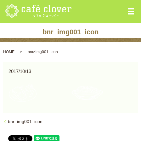
メ
bnr_img001_icon
HOME
bnr_img001_icon
2017/10/13
bnr_img001_icon