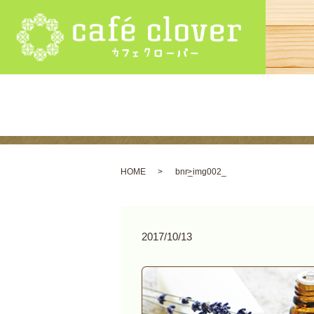
HOME
bnr_img002_
2017/10/13