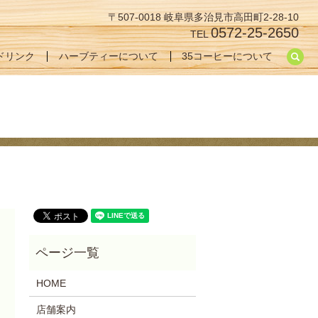
〒507-0018 岐阜県多治見市高田町2-28-10
0572-25-2650
TEL
se
ドリンク
ハーブティーについて
35コーヒーについて
HOME
店舗案内