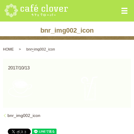
メ
bnr_img002_icon
HOME
bnr_img002_icon
2017/10/13
bnr_img002_icon