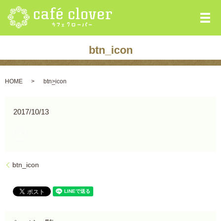
メ
btn_icon
HOME
btn_icon
2017/10/13
btn_icon