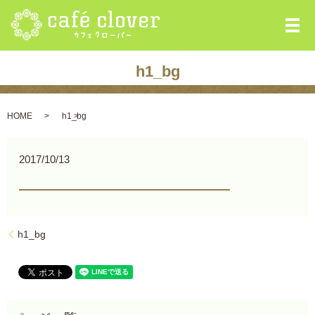
メ
h1_bg
HOME
h1_bg
2017/10/13
h1_bg