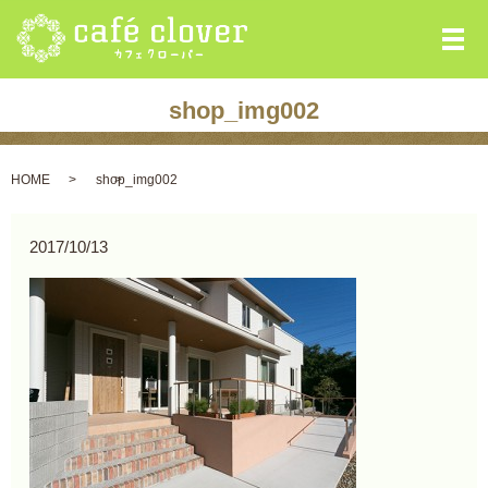
メ
shop_img002
HOME
shop_img002
2017/10/13