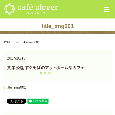
メ
title_img001
HOME
title_img001
2017/10/13
title_img001